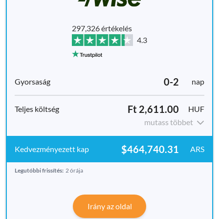
297,326 értékelés
4.3
0-2
nap
Ft 2,611.00
HUF
mutass többet
$464,740.31
ARS
Legutóbbi frissítés:
2 órája
Irány az oldal