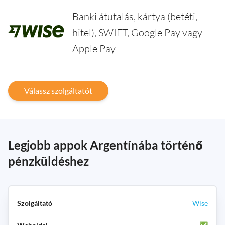
Banki átutalás, kártya (betéti,
hitel), SWIFT, Google Pay vagy
Apple Pay
Válassz szolgáltatót
Legjobb appok Argentínába történő
pénzküldéshez
Wise