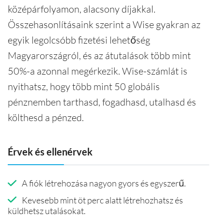
középárfolyamon, alacsony díjakkal.
Összehasonlításaink szerint a Wise gyakran az
egyik legolcsóbb fizetési lehetőség
Magyarországról, és az átutalások több mint
50%-a azonnal megérkezik. Wise-számlát is
nyithatsz, hogy több mint 50 globális
pénznemben tarthasd, fogadhasd, utalhasd és
költhesd a pénzed.
Érvek és ellenérvek
A fiók létrehozása nagyon gyors és egyszerű.
Kevesebb mint öt perc alatt létrehozhatsz és
küldhetsz utalásokat.