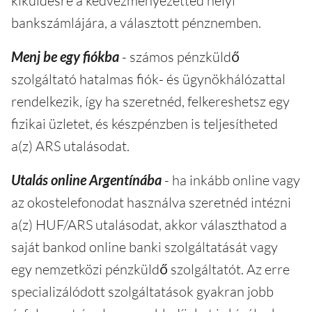
kiküldésre a kedvezményezetted helyi
bankszámlájára, a választott pénznemben.
Menj be egy fiókba
- számos pénzküldő
szolgáltató hatalmas fiók- és ügynökhálózattal
rendelkezik, így ha szeretnéd, felkereshetsz egy
fizikai üzletet, és készpénzben is teljesítheted
a(z) ARS utalásodat.
Utalás online Argentínába
- ha inkább online vagy
az okostelefonodat használva szeretnéd intézni
a(z) HUF/ARS utalásodat, akkor választhatod a
saját bankod online banki szolgáltatását vagy
egy nemzetközi pénzküldő szolgáltatót. Az erre
specializálódott szolgáltatások gyakran jobb