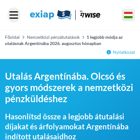
Főoldal
Nemzetközi pénzátutalások
1 legjobb módja az
utalásnak Argentínába 2026. augusztus hónapban
Nyilatkozat
Utalás Argentínába. Olcsó és
gyors módszerek a nemzetközi
pénzküldéshez
Hasonlítsd össze a legjobb átutalási
díjakat és árfolyamokat Argentínába
indított utalásaidhoz