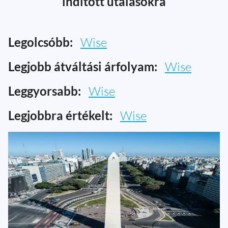
indított utalásokra
Legolcsóbb:
Wise
Legjobb átváltási árfolyam:
Wise
Leggyorsabb:
Wise
Legjobbra értékelt:
Wise