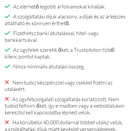
Az elérhető legjobb árfolyamokat kínálják.
A szolgáltatási díjuk alacsony, a díjak és az árképzés
átlátható és könnyen érthető.
Fizethetsz banki átutalással, hitel- vagy
bankkártyával.
Az ügyfelek szeretik őket, a Trustpiloton tízből
kilenc pontot kaptak.
Nincs minimális átutalási összeg.
Nem tudsz készpénzzel vagy csekkel fizetni az
utalásért.
Az ügyfélszolgálati szolgáltatás korlátozott. Nem
tudod felhívni őket, így e-mailben vagy a weboldalukon
keresztül kell kapcsolatba lépned velük.
Ha körülbelül 40.000 dollárnál többet utalsz velük,
a szolgáltatási díjuk miatt kevésbé versenyképesek,