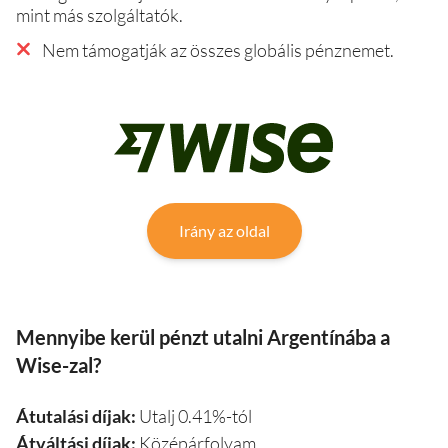
mint más szolgáltatók.
Nem támogatják az összes globális pénznemet.
Irány az oldal
Mennyibe kerül pénzt utalni Argentínába a
Wise-zal?
Átutalási díjak:
Utalj 0.41%-tól
Átváltási díjak:
Középárfolyam