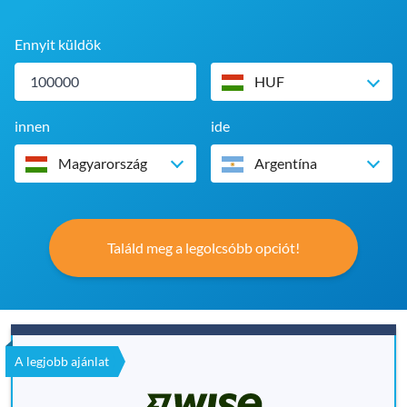
Ennyit küldök
HUF
innen
ide
Magyarország
Argentína
Találd meg a legolcsóbb opciót!
A legjobb ajánlat