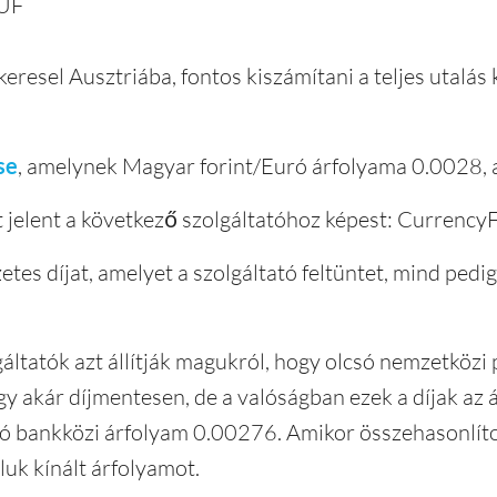
HUF
keresel Ausztriába, fontos kiszámítani a teljes utalás
se
, amelynek Magyar forint/Euró árfolyama 0.0028, 
elent a következő szolgáltatóhoz képest: CurrencyF
tes díjat, amelyet a szolgáltató feltüntet, mind pedi
áltatók azt állítják magukról, hogy olcsó nemzetközi
gy akár díjmentesen, de a valóságban ezek a díjak az
ró bankközi árfolyam 0.00276. Amikor összehasonlítod
uk kínált árfolyamot.