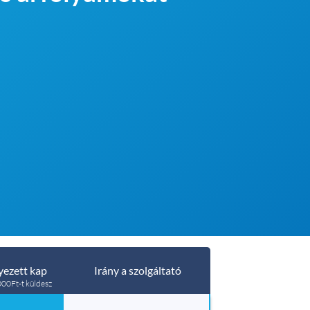
ezett kap
Irány a szolgáltató
00Ft-t küldesz