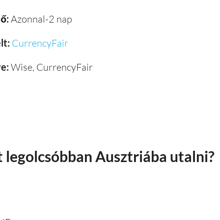
ő:
Azonnal-2 nap
lt:
CurrencyFair
e:
Wise, CurrencyFair
 legolcsóbban Ausztriába utalni?