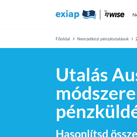
N
Főoldal
Nemzetközi pénzátutalások
Utalás Au
módszere
pénzküld
Hasonlítsd össze