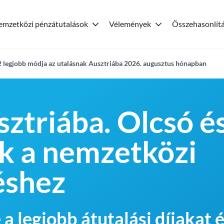
emzetközi pénzátutalások
Vélemények
Összehasonlít
2 legjobb módja az utalásnak Ausztriába 2026. augusztus hónapban
sztriába. Olcsó é
k a nemzetközi
éshez
 a legjobb átutalási díjakat