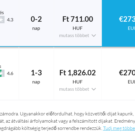
és
0-2
Ft 711.00
€273
4.3
nap
HUF
EU
mutass többet
s
1-3
Ft 1,826.02
€270
4.6
nap
HUF
EU
mutass többet
számodra. Ugyanakkor előfordulhat, hogy közvetítői díjat kapunk, h
át, az átváltási árfolyamokat vagy a felszámított díjakat. Eredmé
egdrágább költségig terjedő sorrendbe rendezzük.
Tudj meg többe