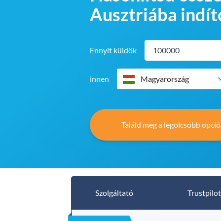
Ausztriába indít
Ennyit küldök
innen
Magyarország
Találd meg a legolcsóbb opció
Szolgáltató
Trustpilot