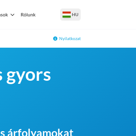
ások
Rólunk
HU
Nyilatkozat
s gyors
 és árfolyamokat