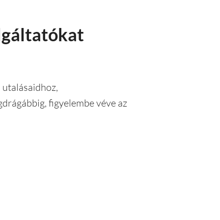
lgáltatókat
 utalásaidhoz,
egdrágábbig, figyelembe véve az