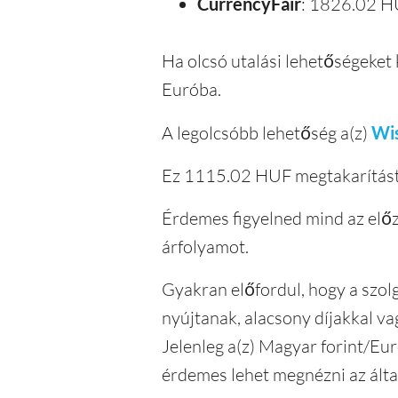
CurrencyFair
: 1826.02 
Ha olcsó utalási lehetőségeket 
Euróba.
A legolcsóbb lehetőség a(z)
Wi
Ez 1115.02 HUF megtakarítást j
Érdemes figyelned mind az előze
árfolyamot.
Gyakran előfordul, hogy a szolg
nyújtanak, alacsony díjakkal va
Jelenleg a(z) Magyar forint/Eu
érdemes lehet megnézni az által