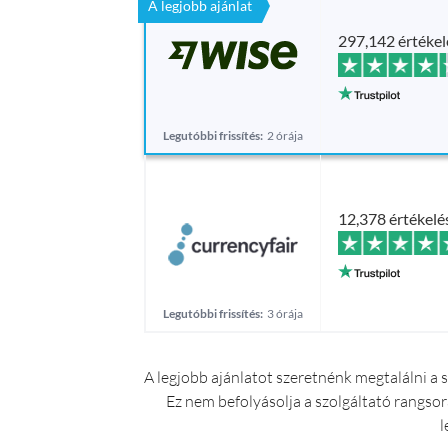
A legjobb ajánlat
297,142 értékel
Legutóbbi frissítés:
2 órája
12,378 értékelé
Legutóbbi frissítés:
3 órája
A legjobb ajánlatot szeretnénk megtalálni a 
Ez nem befolyásolja a szolgáltató rangsor
l