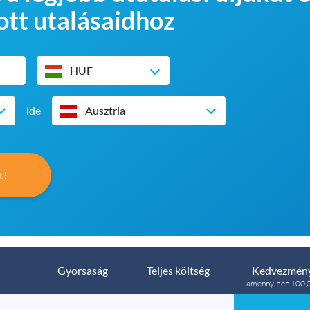
ott utalásaidhoz
HUF
ide
Ausztria
t!
Gyorsaság
Teljes költség
Kedvezmény
amennyiben 100,0