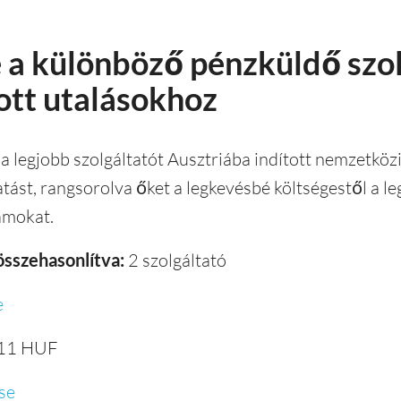
e a különböző pénzküldő szo
ott utalásokhoz
 legjobb szolgáltatót Ausztriába indított nemzetközi
tást, rangsorolva őket a legkevésbé költségestől a l
yamokat.
összehasonlítva:
2 szolgáltató
e
11 HUF
se