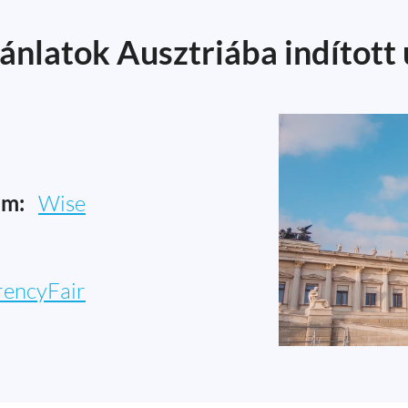
ánlatok Ausztriába indított
am:
Wise
rencyFair