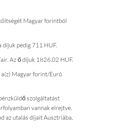
 költségét Magyar forintból
a díjuk pedig 711 HUF.
air. Az ő díjuk 1826.02 HUF.
g a(z) Magyar forint/Euró
 pénzküldő szolgáltatást
 árfolyamban vannak elrejtve.
 az utalás díjait Ausztriába,