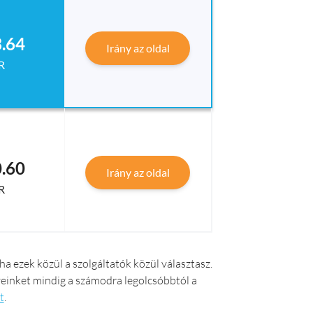
.64
Irány az oldal
R
.60
Irány az oldal
R
a ezek közül a szolgáltatók közül választasz.
nyeinket mindig a számodra legolcsóbbtól a
t
.