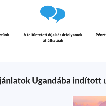
etünk
A feltüntetett díjak és árfolyamok
Pénzt
átláthatóak
jánlatok Ugandába indított 