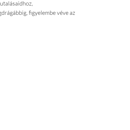
utalásaidhoz,
egdrágábbig, figyelembe véve az