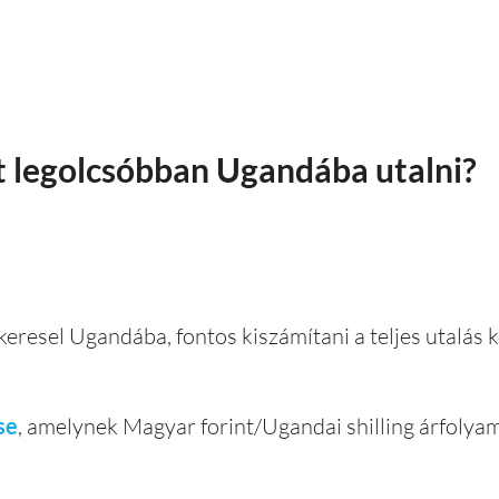
 legolcsóbban Ugandába utalni?
keresel Ugandába, fontos kiszámítani a teljes utalás 
se
, amelynek Magyar forint/Ugandai shilling árfolya