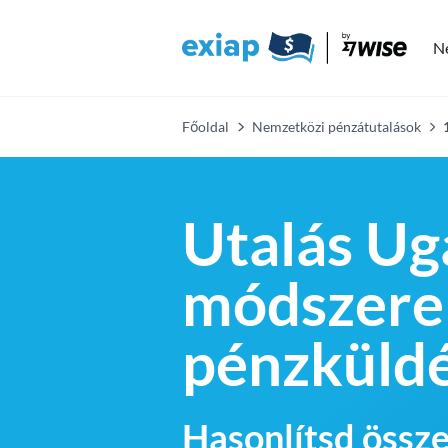
N
Főoldal
Nemzetközi pénzátutalások
Utalás Ug
módszere
pénzküld
Hasonlítsd össze