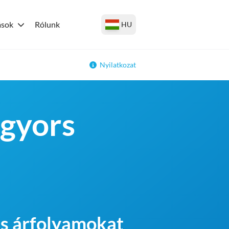
ások
Rólunk
HU
Nyilatkozat
 gyors
 és árfolyamokat