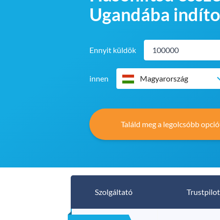
Ugandába indíto
Ennyit küldök
innen
Magyarország
Találd meg a legolcsóbb opció
Szolgáltató
Trustpilot