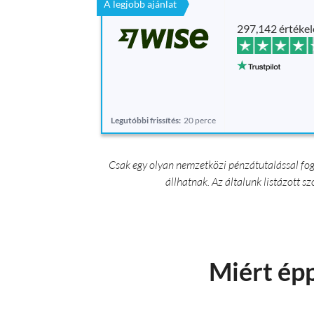
A legjobb ajánlat
297,142 értékel
Legutóbbi frissítés:
20 perce
Csak egy olyan nemzetközi pénzátutalással fog
állhatnak. Az általunk listázott s
Miért épp