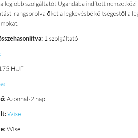
a legjobb szolgáltatót Ugandába indított nemzetközi 
tást, rangsorolva őket a legkevésbé költségestől a l
yamokat.
összehasonlítva:
1 szolgáltató
e
175 HUF
se
ő:
Azonnal-2 nap
lt:
Wise
e:
Wise