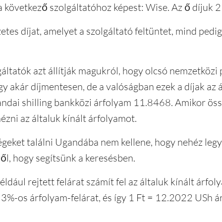
a következő szolgáltatóhoz képest: Wise. Az ő díjuk
tes díjat, amelyet a szolgáltató feltüntet, mind pedi
áltatók azt állítják magukról, hogy olcsó nemzetközi
gy akár díjmentesen, de a valóságban ezek a díjak az
ndai shilling bankközi árfolyam 11.8468. Amikor össz
ni az általuk kínált árfolyamot.
geket találni Ugandába nem kellene, hogy nehéz legye
ől, hogy segítsünk a keresésben.
dául rejtett felárat számít fel az általuk kínált ár
3%-os árfolyam-felárat, és így 1 Ft = 12.2022 USh á