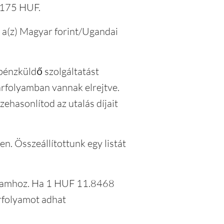
 2175 HUF.
g a(z) Magyar forint/Ugandai
 pénzküldő szolgáltatást
 árfolyamban vannak elrejtve.
ehasonlítod az utalás díjait
n. Összeállítottunk egy listát
folyamhoz. Ha 1 HUF 11.8468
rfolyamot adhat