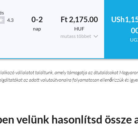
és
0-2
Ft 2,175.00
USh1,15
4.3
nap
HUF
0
mutass többet
UG
lalkozó vállalatot találtunk, amely támogatja az átutalásokat Magyaro
zolgáltatókat az adott valutaútvonalra folyamatosan ellenőrizzük és igye
en velünk hasonlítsd össze 