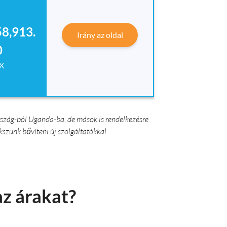
8,913.
Irány az oldal
0
X
rszág-ból Uganda-ba, de mások is rendelkezésre
kszünk bővíteni új szolgáltatókkal.
az árakat?