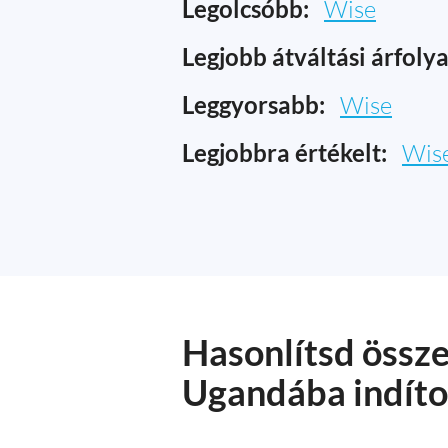
Legolcsóbb:
Wise
Legjobb átváltási árfoly
Leggyorsabb:
Wise
Legjobbra értékelt:
Wis
Hasonlítsd össz
Ugandába indíto