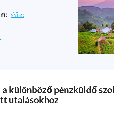
am:
Wise
e
e a különböző pénzküldő szo
tt utalásokhoz