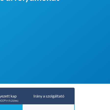
ezett kap
Irány a szolgáltató
00Ft-t küldesz