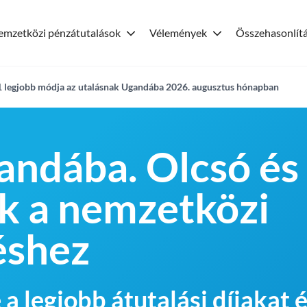
emzetközi pénzátutalások
Vélemények
Összehasonlít
1 legjobb módja az utalásnak Ugandába 2026. augusztus hónapban
andába. Olcsó és
k a nemzetközi
éshez
 a legjobb átutalási díjakat