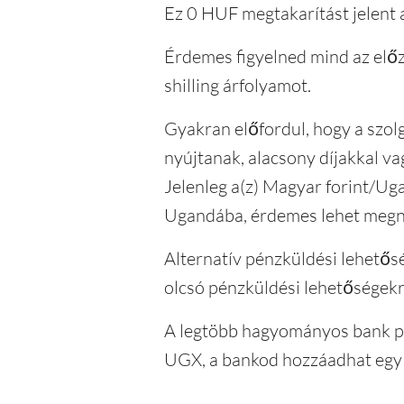
Ez 0 HUF megtakarítást jelent 
Érdemes figyelned mind az előze
shilling árfolyamot.
Gyakran előfordul, hogy a szolg
nyújtanak, alacsony díjakkal va
Jelenleg a(z) Magyar forint/Uga
Ugandába, érdemes lehet megnéz
Alternatív pénzküldési lehetősé
olcsó pénzküldési lehetőségekr
A legtöbb hagyományos bank pél
UGX, a bankod hozzáadhat egy 