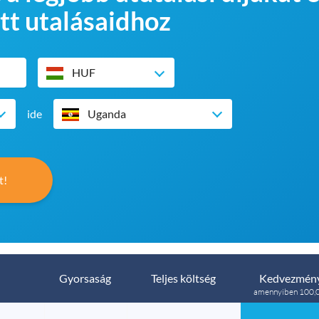
tt utalásaidhoz
HUF
ide
Uganda
t!
Gyorsaság
Teljes költség
Kedvezmény
amennyiben 100,0