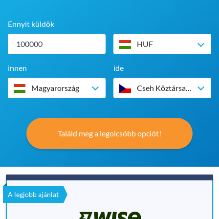
Ennyit küldök
HUF
innen
ide
Magyarország
Cseh Köztársaság
Találd meg a legolcsóbb opciót!
A legjobb ajánlat