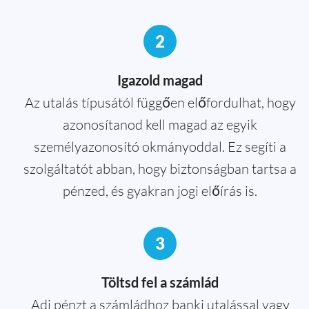
2
Igazold magad
Az utalás típusától függően előfordulhat, hogy
azonosítanod kell magad az egyik
személyazonosító okmányoddal. Ez segíti a
szolgáltatót abban, hogy biztonságban tartsa a
pénzed, és gyakran jogi előírás is.
3
Töltsd fel a számlád
Adj pénzt a számládhoz banki utalással vagy