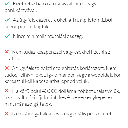
Fizethetsz banki átutalással, hitel- vagy
bankkártyával.
Az ügyfelek szeretik őket, a Trustpiloton tízből
kilenc pontot kaptak.
Nincs minimális átutalási összeg.
Nem tudsz készpénzzel vagy csekkel fizetni az
utalásért.
Az ügyfélszolgálati szolgáltatás korlátozott. Nem
tudod felhívni őket, így e-mailben vagy a weboldalukon
keresztül kell kapcsolatba lépned velük.
Ha körülbelül 40.000 dollárnál többet utalsz velük,
a szolgáltatási díjuk miatt kevésbé versenyképesek,
mint más szolgáltatók.
Nem támogatják az összes globális pénznemet.