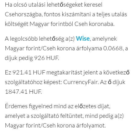
Ha olcsó utalási lehetőségeket keresel
Csehországba, fontos kiszámítani a teljes utalás
költségét Magyar forintból Cseh koronaba.
A legolcsóbb lehetőség a(z)
Wise
, amelynek
Magyar forint/Cseh korona árfolyama 0.0668, a
díjuk pedig 926 HUF.
Ez 921.41 HUF megtakarítást jelent a következő
szolgáltatóhoz képest: CurrencyFair. Az ő díjuk
1847.41 HUF.
Érdemes figyelned mind az előzetes díjat,
amelyet a szolgáltató feltüntet, mind pedig a(z)
Magyar forint/Cseh korona árfolyamot.