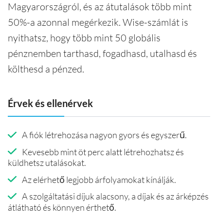
Magyarországról, és az átutalások több mint
50%-a azonnal megérkezik. Wise-számlát is
nyithatsz, hogy több mint 50 globális
pénznemben tarthasd, fogadhasd, utalhasd és
költhesd a pénzed.
Érvek és ellenérvek
A fiók létrehozása nagyon gyors és egyszerű.
Kevesebb mint öt perc alatt létrehozhatsz és
küldhetsz utalásokat.
Az elérhető legjobb árfolyamokat kínálják.
A szolgáltatási díjuk alacsony, a díjak és az árképzés
átlátható és könnyen érthető.