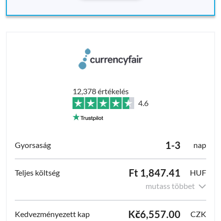
12,378 értékelés
4.6
1-3
nap
Ft 1,847.41
HUF
mutass többet
Kč6,557.00
CZK