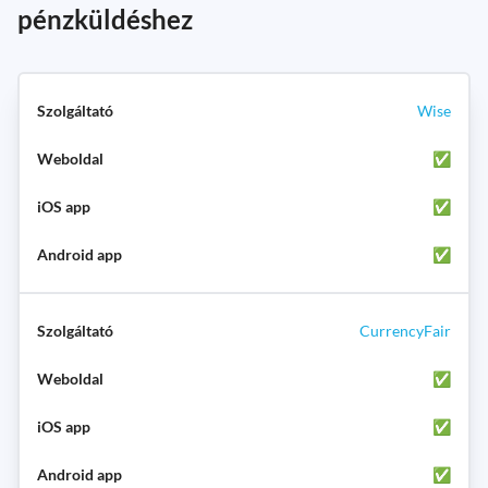
pénzküldéshez
Wise
✅
✅
✅
CurrencyFair
✅
✅
✅