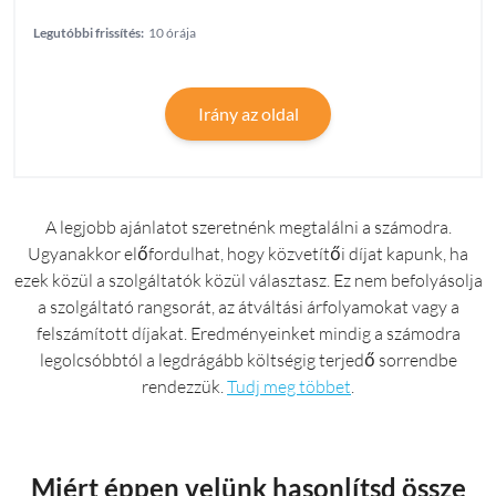
Legutóbbi frissítés:
10 órája
Irány az oldal
A legjobb ajánlatot szeretnénk megtalálni a számodra.
Ugyanakkor előfordulhat, hogy közvetítői díjat kapunk, ha
ezek közül a szolgáltatók közül választasz. Ez nem befolyásolja
a szolgáltató rangsorát, az átváltási árfolyamokat vagy a
felszámított díjakat. Eredményeinket mindig a számodra
legolcsóbbtól a legdrágább költségig terjedő sorrendbe
rendezzük.
Tudj meg többet
.
Miért éppen velünk hasonlítsd össze