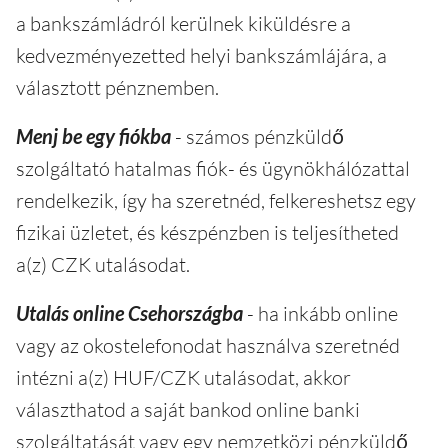
a bankszámládról kerülnek kiküldésre a
kedvezményezetted helyi bankszámlájára, a
választott pénznemben.
Menj be egy fiókba
- számos pénzküldő
szolgáltató hatalmas fiók- és ügynökhálózattal
rendelkezik, így ha szeretnéd, felkereshetsz egy
fizikai üzletet, és készpénzben is teljesítheted
a(z) CZK utalásodat.
Utalás online Csehországba
- ha inkább online
vagy az okostelefonodat használva szeretnéd
intézni a(z) HUF/CZK utalásodat, akkor
választhatod a saját bankod online banki
szolgáltatását vagy egy nemzetközi pénzküldő