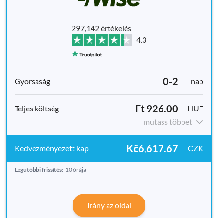
297,142 értékelés
4.3
0-2
nap
Ft 926.00
HUF
mutass többet
Kč6,617.67
CZK
Legutóbbi frissítés:
10 órája
Irány az oldal