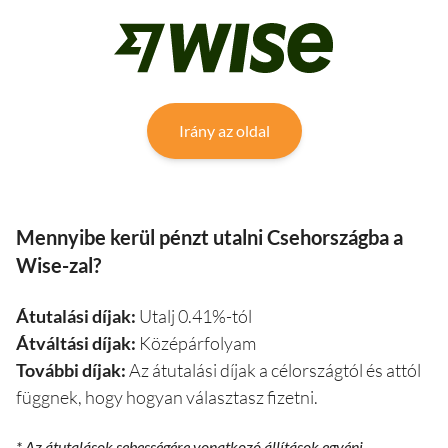
Irány az oldal
Mennyibe kerül pénzt utalni Csehországba a
Wise-zal?
Átutalási díjak:
Utalj 0.41%-tól
Átváltási díjak:
Középárfolyam
További díjak:
Az átutalási díjak a célországtól és attól
függnek, hogy hogyan választasz fizetni.
* Az átutalások sebességére vonatkozó állítások egyéni