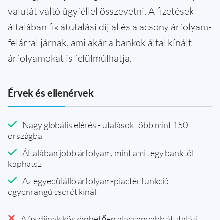
valutát váltó ügyféllel összevetni. A fizetések
általában fix átutalási díjjal és alacsony árfolyam-
felárral járnak, ami akár a bankok által kínált
árfolyamokat is felülmúlhatja.
Érvek és ellenérvek
Nagy globális elérés - utalások több mint 150
országba
Általában jobb árfolyam, mint amit egy banktól
kaphatsz
Az egyedülálló árfolyam-piactér funkció
egyenrangú cserét kínál
A fix díjnak köszönhetően alacsonyabb átutalási