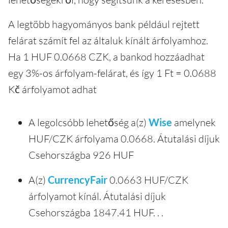
A legtöbb hagyományos bank például rejtett
felárat számít fel az általuk kínált árfolyamhoz.
Ha 1 HUF 0.0668 CZK, a bankod hozzáadhat
egy 3%-os árfolyam-felárat, és így 1 Ft = 0.0688
Kč árfolyamot adhat
A legolcsóbb lehetőség a(z)
Wise
amelynek
HUF/CZK árfolyama 0.0668. Átutalási díjuk
Csehországba 926 HUF
A(z)
CurrencyFair
0.0663 HUF/CZK
árfolyamot kínál. Átutalási díjuk
Csehországba 1847.41 HUF. . .