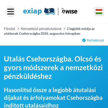
Főoldal
Nemzetközi pénzátutalások
2 legjobb módja az
utalásnak Csehországba 2026. augusztus hónapban
Nyilatkozat
Utalás Csehországba. Olcsó és
gyors módszerek a nemzetközi
pénzküldéshez
Hasonlítsd össze a legjobb átutalási
díjakat és árfolyamokat Csehországba
indított utalásaidhoz