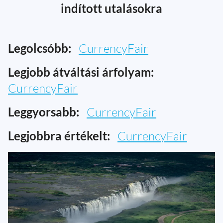
indított utalásokra
Legolcsóbb:
CurrencyFair
Legjobb átváltási árfolyam:
CurrencyFair
Leggyorsabb:
CurrencyFair
Legjobbra értékelt:
CurrencyFair