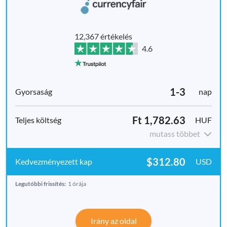
12,367 értékelés
4.6
1-3
nap
Ft 1,782.63
HUF
mutass többet
$312.80
USD
Legutóbbi frissítés:
1 órája
Irány az oldal