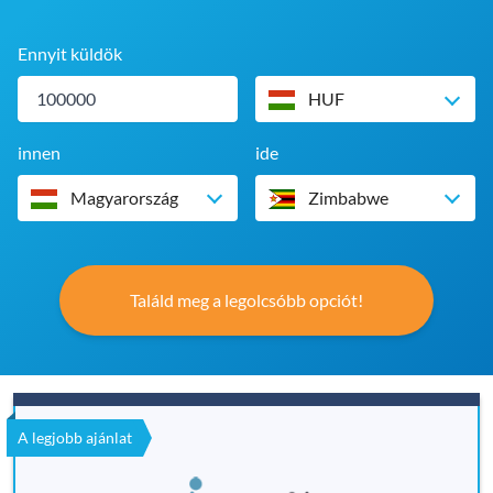
Ennyit küldök
HUF
innen
ide
Magyarország
Zimbabwe
Találd meg a legolcsóbb opciót!
A legjobb ajánlat