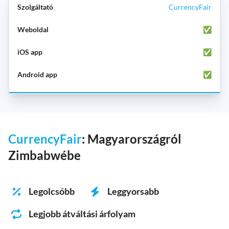
CurrencyFair
✅
✅
✅
CurrencyFair
: Magyarországról
Zimbabwébe
Legolcsóbb
Leggyorsabb
Legjobb átváltási árfolyam