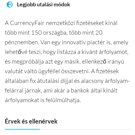
Legjobb utalási módok
A CurrencyFair nemzetközi fizetéseket kínál
több mint 150 országba, több mint 20
pénznemben. Van egy innovatív piactér is, amely
lehetővé teszi, hogy listázza a kívánt árfolyamot,
és megpróbálja azt egy másik, ellenkező irányú
valutát váltó ügyféllel összevetni. A fizetések
általában fix átutalási díjjal és alacsony árfolyam-
felárral járnak, ami akár a bankok által kínált
árfolyamokat is felülmúlhatja.
Érvek és ellenérvek