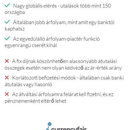
Nagy globális elérés - utalások több mint 150
országba
Általában jobb árfolyam, mint amit egy banktól
kaphatsz
Az egyedülálló árfolyam-piactér funkció
egyenrangú cserét kínál
A fix díjnak köszönhetően alacsonyabb átutalási
összegek esetén nem olyan kedvező az ár-érték arány
Korlátozott befizetési módok - általában csak banki
átutalás vagy hasonló
Az átváltási árfolyamra felárat kell fizetni, és ez
pénznemenként eltérő lehet