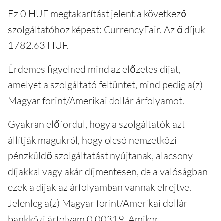
Ez 0 HUF megtakarítást jelent a következő
szolgáltatóhoz képest: CurrencyFair. Az ő díjuk
1782.63 HUF.
Érdemes figyelned mind az előzetes díjat,
amelyet a szolgáltató feltüntet, mind pedig a(z)
Magyar forint/Amerikai dollár árfolyamot.
Gyakran előfordul, hogy a szolgáltatók azt
állítják magukról, hogy olcsó nemzetközi
pénzküldő szolgáltatást nyújtanak, alacsony
díjakkal vagy akár díjmentesen, de a valóságban
ezek a díjak az árfolyamban vannak elrejtve.
Jelenleg a(z) Magyar forint/Amerikai dollár
bankközi árfolyam 0.00319. Amikor