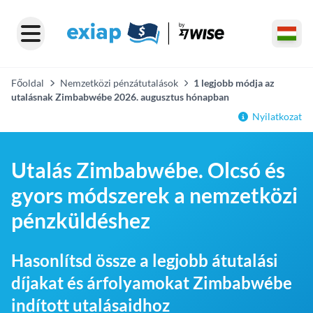
Főoldal
Nemzetközi pénzátutalások
1 legjobb módja az
utalásnak Zimbabwébe 2026. augusztus hónapban
Nyilatkozat
Utalás Zimbabwébe. Olcsó és
gyors módszerek a nemzetközi
pénzküldéshez
Hasonlítsd össze a legjobb átutalási
díjakat és árfolyamokat Zimbabwébe
indított utalásaidhoz